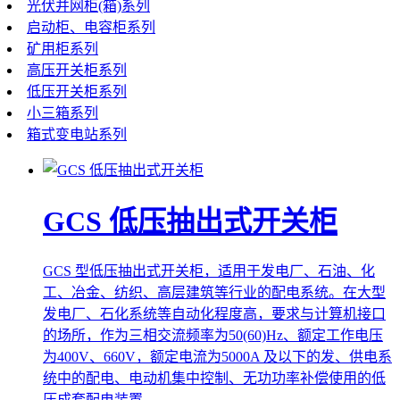
光伏并网柜(箱)系列
启动柜、电容柜系列
矿用柜系列
高压开关柜系列
低压开关柜系列
小三箱系列
箱式变电站系列
GCS 低压抽出式开关柜
GCS 型低压抽出式开关柜，适用于发电厂、石油、化
工、冶金、纺织、高层建筑等行业的配电系统。在大型
发电厂、石化系统等自动化程度高，要求与计算机接口
的场所，作为三相交流频率为50(60)Hz、额定工作电压
为400V、660V，额定电流为5000A 及以下的发、供电系
统中的配电、电动机集中控制、无功功率补偿使用的低
压成套配电装置。